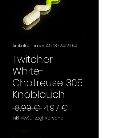
Artikelnummer: 4673724121014
Twitcher
White-
Chatreuse 305
Knoblauch
Standardpreis
Sale-
 6,99 € 
4,97 €
Preis
inkl. MwSt.
|
zzgl. Versand
Anzahl
*