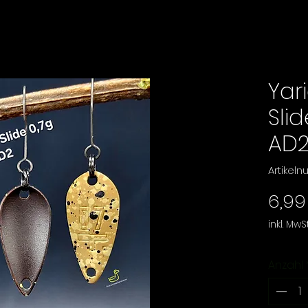
Yar
Sli
AD
Artikel
6,99
inkl. MwSt
Anzahl