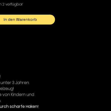
h 2 verfügbar
In den Warenkorb
!
 unter 3 Jahren.
ielzeug!
e von Kindern und
.
urch scharfe Haken!