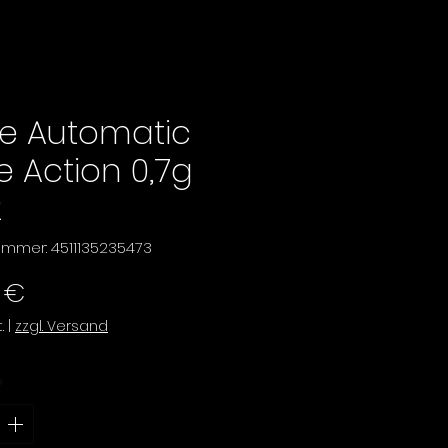
ie Automatic
de Action 0,7g
2
nummer: 4511135235473
Preis
 €
.
|
zzgl. Versand
*