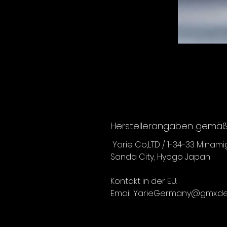
Herstellerangaben gemäß 
Yarie Co,LTD / 1-34-33 Minam
Sanda City, Hyogo Japan
Kontakt in der EU:
Email: YarieGermany@gmx.d