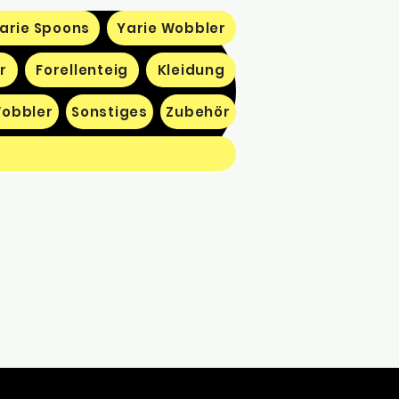
arie Spoons
Yarie Wobbler
r
Forellenteig
Kleidung
obbler
Sonstiges
Zubehör