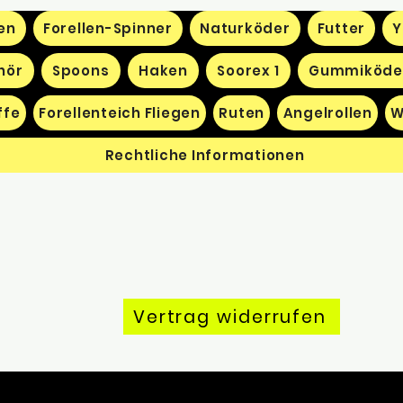
en
Forellen-Spinner
Naturköder
Futter
Y
hör
Spoons
Haken
Soorex 1
Gummiköde
ffe
Forellenteich Fliegen
Ruten
Angelrollen
W
Rechtliche Informationen
Vertrag widerrufen