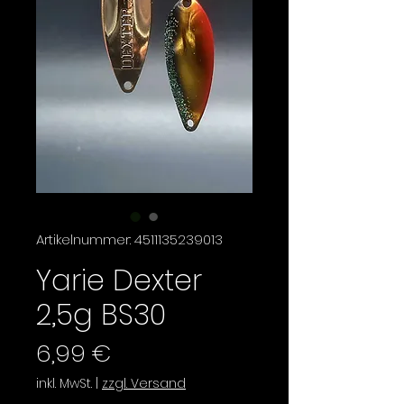
Artikelnummer: 4511135239013
Yarie Dexter
2,5g BS30
Preis
6,99 €
inkl. MwSt.
|
zzgl. Versand