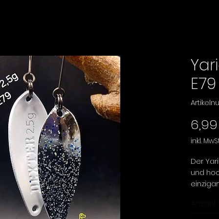
Yar
E79
Artikel
6,99
inkl. MwSt
Der Yari
und hoc
einzigar
Wahl für
Anzahl
an Fisc
Der Dex