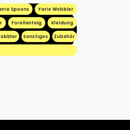
arie Spoons
Yarie Wobbler
r
Forellenteig
Kleidung
obbler
Sonstiges
Zubehör