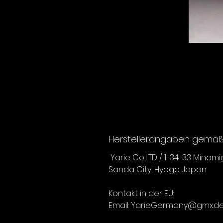
Herstellerangaben gemäß 
Yarie Co,LTD / 1-34-33 Minam
Sanda City, Hyogo Japan
Kontakt in der EU:
Email: YarieGermany@gmx.d