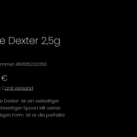
ie Dexter 2,5g
nummer: 4511135232250
Preis
 €
.
|
zzgl. Versand
e Dexter ist ein vielseitiger
hwertiger Spoon. Mit seiner
tigen Form ist er die perfekte
 Angler, die eine breite Palette
*
harten ansprechen möchten.
ter Spoon überzeugt durch