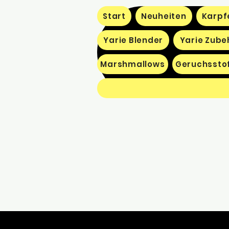
Start
Neuheiten
Karpf
Yarie Blender
Yarie Zube
Marshmallows
Geruchssto