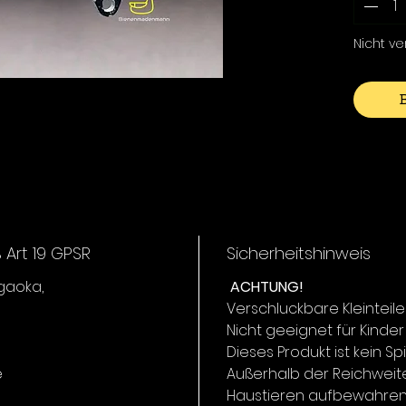
seine e
stabile
Nicht v
Lockwirk
Er kann
auch in
geführt
extrem 
verschi
Art 19 GPSR
Sicherheitshinweis
igaoka,
ACHTUNG!
Verschluckbare Kleinteile
Nicht geeignet für Kinder
Dieses Produkt ist kein Sp
e
Außerhalb der Reichweit
Haustieren aufbewahren