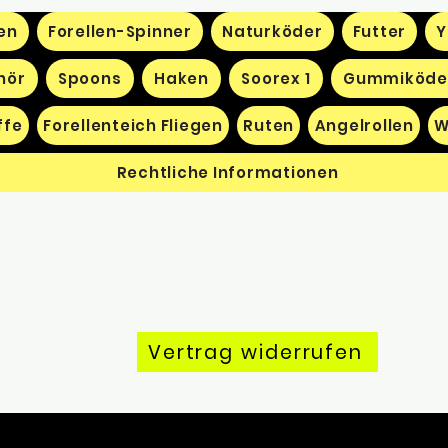
en
Forellen-Spinner
Naturköder
Futter
Y
hör
Spoons
Haken
Soorex 1
Gummiköde
ffe
Forellenteich Fliegen
Ruten
Angelrollen
W
Rechtliche Informationen
Vertrag widerrufen