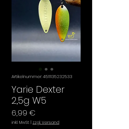
Artikelnummer: 4511135232533
Yarie Dexter
2,5g W5
Preis
6,99 €
inkl. MwSt.
|
zzgl. Versand