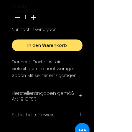
Anzahl
*
Nur noch 7 verfügbar
In den Warenkorb
Der Yarie Dexter ist ein
vielseitiger und hochwertiger
Spoon. Mit seiner einzigartigen
Form ist er die perfekte Wahl für
Angler, die eine breite Palette an
Herstellerangaben gemäß
Fischarten ansprechen
Art 19 GPSR
möchten. Der Dexter Spoon
überzeugt durch seine
Yarie Co,LTD / 1-34-33
Sicherheitshinweis
exzellente Wurfweite, das stabile
Minamigaoka,
Laufverhalten und die hohe
Sanda City, Hyogo Japan
ACHTUNG!
Lockwirkung.