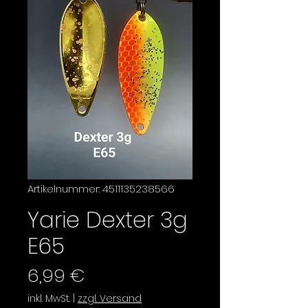
Artikelnummer: 4511135238566
Yarie Dexter 3g
E65
Preis
6,99 €
inkl. MwSt.
|
zzgl. Versand