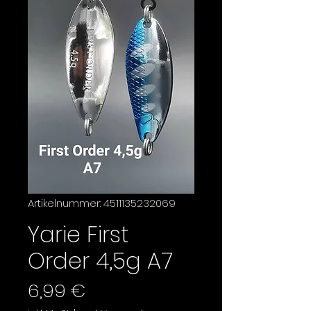
Artikelnummer: 4511135232069
Yarie First
Order 4,5g A7
Preis
6,99 €