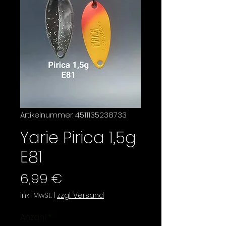
Artikelnummer: 4511135238733
Yarie Pirica 1,5g
E81
Preis
6,99 €
inkl. MwSt.
|
zzgl. Versand
Anzahl
*