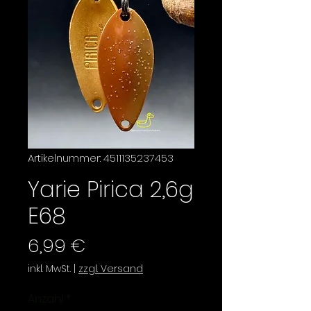
Artikelnummer: 4511135237453
Yarie Pirica 2,6g
E68
Preis
6,99 €
inkl. MwSt.
|
zzgl. Versand
Anzahl
*