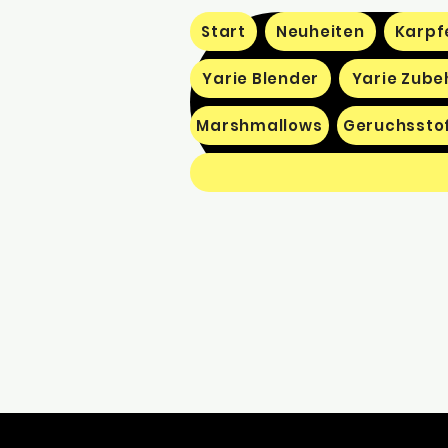
Start
Neuheiten
Karpf
Yarie Blender
Yarie Zube
Marshmallows
Geruchssto