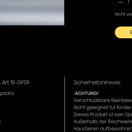
Flüssen
eignet. 
Nicht v
Schwim
volle K
und kön
PIRICA 2
Diese Va
hochfre
beim la
automat
Auftrieb
um Fisc
Art 19 GPSR
Sicherheitshinweis
Teichen
igaoka,
ACHTUNG!
anzuspr
Verschluckbare Kleinteile
Nicht geeignet für Kinder
Dieses Produkt ist kein Sp
e
Außerhalb der Reichweit
Haustieren aufbewahren