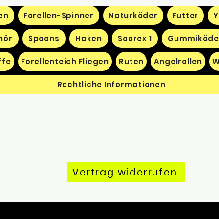
en
Forellen-Spinner
Naturköder
Futter
Y
hör
Spoons
Haken
Soorex 1
Gummiköde
ffe
Forellenteich Fliegen
Ruten
Angelrollen
W
Rechtliche Informationen
Vertrag widerrufen