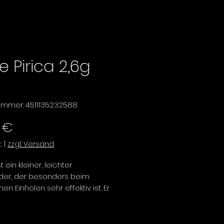
e Pirica 2,6g
nummer: 4511135232588
Preis
 €
.
|
zzgl. Versand
t ein kleiner, leichter
öder, der besonders beim
n Einholen sehr effektiv ist. Er
 ein gleichmäßiges Wackeln
*
t sanft ab, wodurch er sich
ür das Fischen in Bächen und