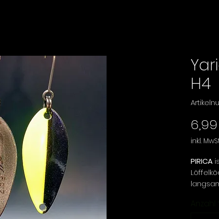
Yari
H4
Artikel
6,99
inkl. MwSt
PIRICA
is
Löffelk
langsame
erzeugt
Anzahl
und sink
ideal f