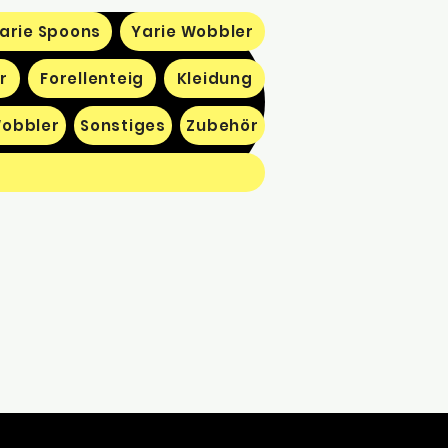
arie Spoons
Yarie Wobbler
r
Forellenteig
Kleidung
obbler
Sonstiges
Zubehör