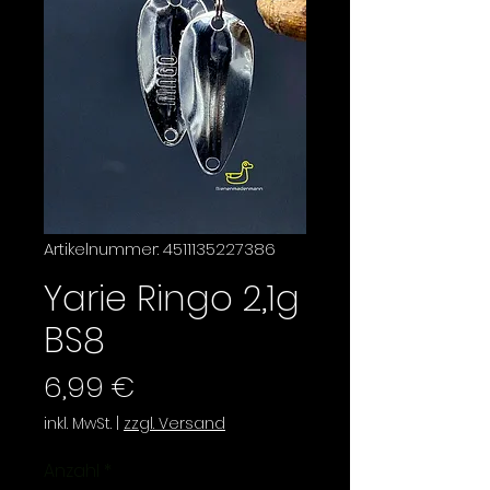
Artikelnummer: 4511135227386
Yarie Ringo 2,1g
BS8
Preis
6,99 €
inkl. MwSt.
|
zzgl. Versand
Anzahl
*