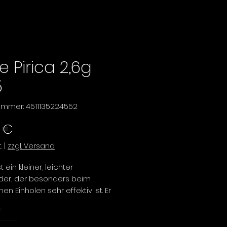
e Pirica 2,6g
5
nummer: 4511135224552
Preis
 €
.
|
zzgl. Versand
t ein kleiner, leichter
öder, der besonders beim
n Einholen sehr effektiv ist. Er
 ein gleichmäßiges Wackeln
*
t sanft ab, wodurch er sich
ür das Fischen in Bächen und