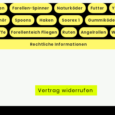
en
Forellen-Spinner
Naturköder
Futter
Y
hör
Spoons
Haken
Soorex 1
Gummiköde
ffe
Forellenteich Fliegen
Ruten
Angelrollen
W
Rechtliche Informationen
Vertrag widerrufen