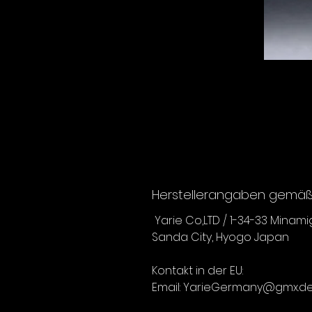
Herstellerangaben gemäß 
Yarie Co,LTD / 1-34-33 Minam
Sanda City, Hyogo Japan
Kontakt in der EU:
Email: YarieGermany@gmx.d