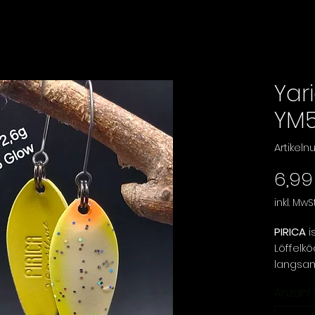
Yari
YM
Artikel
6,99
inkl. MwSt
PIRICA
is
Löffelk
langsame
erzeugt
Anzahl
und sink
ideal f