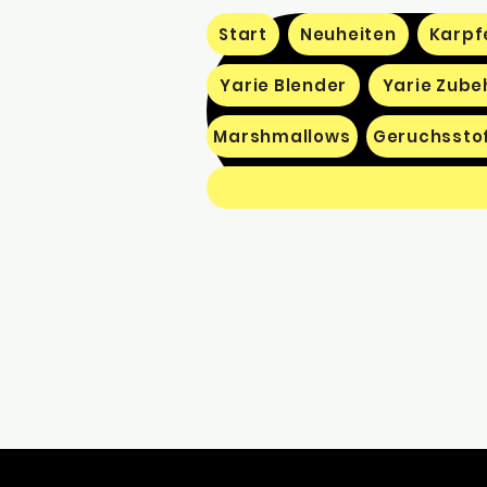
Start
Neuheiten
Karpf
Yarie Blender
Yarie Zube
Marshmallows
Geruchssto