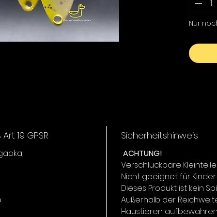
Flüssen
eignet. 
Nur noc
Schwim
volle K
und kön
PIRICA 2
Diese Va
hochfre
beim la
automat
Auftrieb
um Fisc
Art 19 GPSR
Sicherheitshinweis
Teichen
igaoka,
ACHTUNG!
anzuspr
Verschluckbare Kleinteile
Nicht geeignet für Kinder
Dieses Produkt ist kein Sp
e
Außerhalb der Reichweit
Haustieren aufbewahren