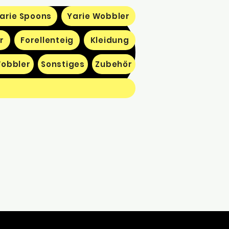
arie Spoons
Yarie Wobbler
r
Forellenteig
Kleidung
obbler
Sonstiges
Zubehör