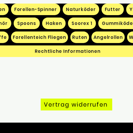
en
Forellen-Spinner
Naturköder
Futter
Y
hör
Spoons
Haken
Soorex 1
Gummiköde
ffe
Forellenteich Fliegen
Ruten
Angelrollen
W
Rechtliche Informationen
Vertrag widerrufen