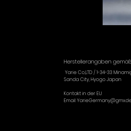
Herstellerangaben gemäß 
Yarie Co,LTD / 1-34-33 Minam
Sanda City, Hyogo Japan
Kontakt in der EU:
Email: YarieGermany@gmx.d