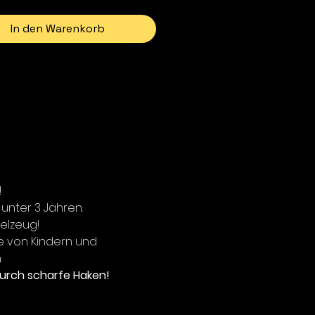
In den Warenkorb
!
 unter 3 Jahren.
ielzeug!
e von Kindern und
.
urch scharfe Haken!