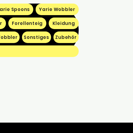
arie Spoons
Yarie Wobbler
r
Forellenteig
Kleidung
obbler
Sonstiges
Zubehör