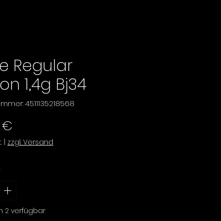
ie Regular
ion 1,4g Bj34
nummer: 4511135218568
Preis
 €
.
|
zzgl. Versand
*
h 2 verfügbar