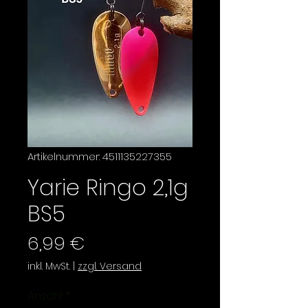
Artikelnummer: 4511135227355
Yarie Ringo 2,1g
BS5
Preis
6,99 €
inkl. MwSt.
|
zzgl. Versand
Anzahl
*