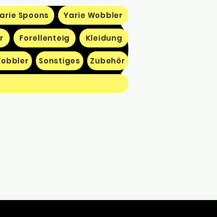
arie Spoons
Yarie Wobbler
r
Forellenteig
Kleidung
obbler
Sonstiges
Zubehör