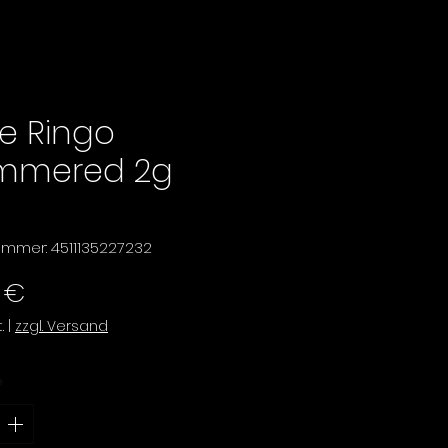
ie Ringo
mmered 2g
nummer: 4511135227232
Preis
 €
.
|
zzgl. Versand
*