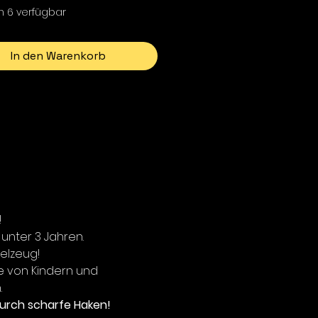
h 6 verfügbar
In den Warenkorb
!
 unter 3 Jahren.
ielzeug!
e von Kindern und
.
urch scharfe Haken!