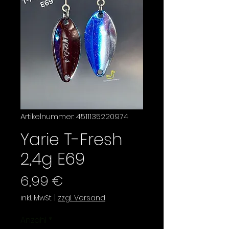
Artikelnummer: 4511135220974
Yarie T-Fresh
2,4g E69
Preis
6,99 €
inkl. MwSt.
|
zzgl. Versand
Anzahl
*