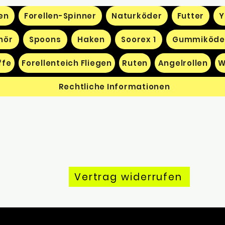
en
Forellen-Spinner
Naturköder
Futter
Y
hör
Spoons
Haken
Soorex 1
Gummiköde
ffe
Forellenteich Fliegen
Ruten
Angelrollen
W
Rechtliche Informationen
Vertrag widerrufen