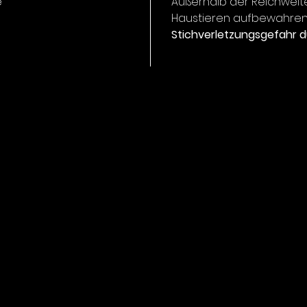
besonde
e
Außerhalb der Reichweit
und über
Haustieren aufbewahren
Phasen,
Stichverletzungsgefahr d
beißen.
anspruc