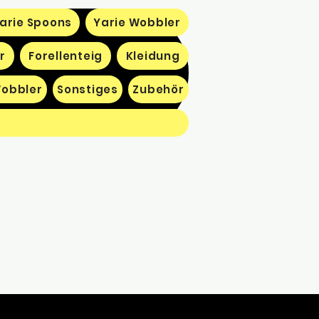
arie Spoons
Yarie Wobbler
r
Forellenteig
Kleidung
obbler
Sonstiges
Zubehör