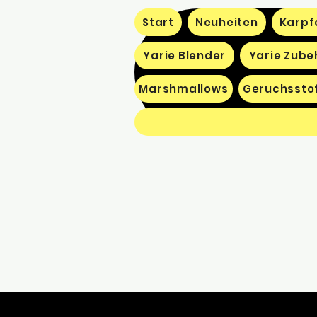
Start
Neuheiten
Karpf
Yarie Blender
Yarie Zube
Marshmallows
Geruchssto