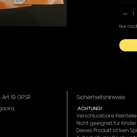
Anzahl
entwick
Wassero
lebhaft
während
Nur noc
Zentimet
kontrolli
0,6 g
reizv
perfe
0,8 g
Aktio
mittl
Kont
Art 19 GPSR
Sicherheitshinweis
1,0 g
:
igaoka,
ACHTUNG!
Beweg
Verschluckbare Kleinteile
star
Nicht geeignet für Kinder
Dieses Produkt ist kein Sp
Der T-Ro