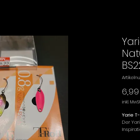
Yari
Nat
BS2
Artikel
6,99
inkl. MwSt
Yarie T
Der Yar
Inspira
Bewegun