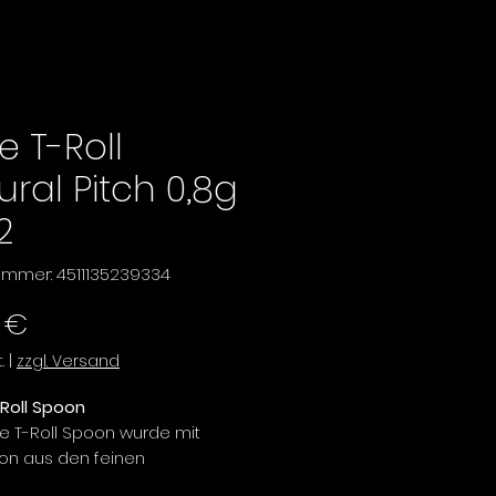
e T-Roll
ural Pitch 0,8g
2
nummer: 4511135239334
Preis
 €
.
|
zzgl. Versand
-Roll Spoon
ie T-Roll Spoon wurde mit
tion aus den feinen
gen kleiner Insekten