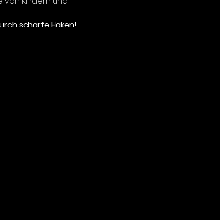
rs bei sensiblen Würfen aus
e von Kindern und
zeugt Forellen selbst in
.
 in denen sie nur zögerlich
urch scharfe Haken!
 Ein hochsensibler Spoon für
hsvolle Situationen.