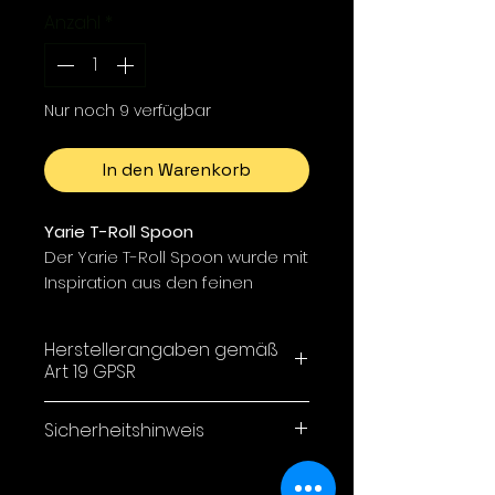
Anzahl
*
Nur noch 9 verfügbar
In den Warenkorb
Yarie T-Roll Spoon
Der Yarie T-Roll Spoon wurde mit
Inspiration aus den feinen
Bewegungen kleiner Insekten
entwickelt. Nahe der
Herstellerangaben gemäß
Wasseroberfläche erzeugt er
Art 19 GPSR
lebhafte, energiegeladene
Aktionen, während er bereits
Yarie Co,LTD / 1-34-33
Sicherheitshinweis
wenige Zentimeter tiefer ruhiger
Minamigaoka,
und kontrollierter läuft.
Sanda City, Hyogo Japan
ACHTUNG!