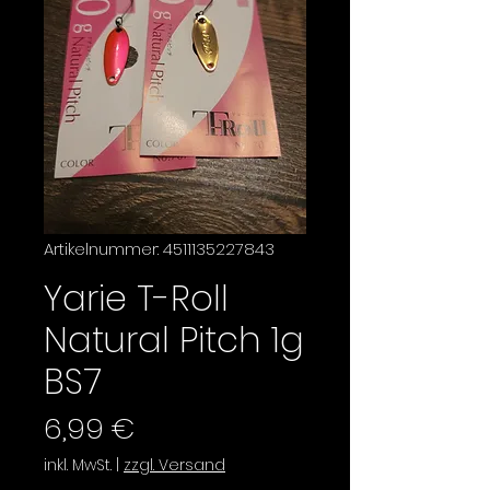
Artikelnummer: 4511135227843
Yarie T-Roll
Natural Pitch 1g
BS7
Preis
6,99 €
inkl. MwSt.
|
zzgl. Versand