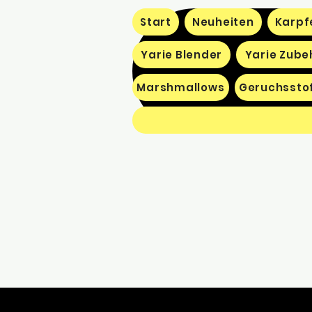
Start
Neuheiten
Karpf
Yarie Blender
Yarie Zube
Marshmallows
Geruchssto