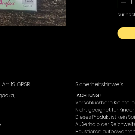
Raubfis
Wassero
Nur noc
Laufber
der Obe
20 cm.
Art 19 GPSR
Sicherheitshinweis
igaoka,
ACHTUNG!
Verschluckbare Kleinteile
Nicht geeignet für Kinder
Dieses Produkt ist kein Sp
e
Außerhalb der Reichweit
Haustieren aufbewahren