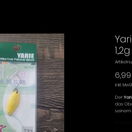
Yar
1,2g
Artikel
6,99
inkl. MwSt
Der
Yar
das Obe
seinem 
seiner 
Anzahl
der Spo
auf For