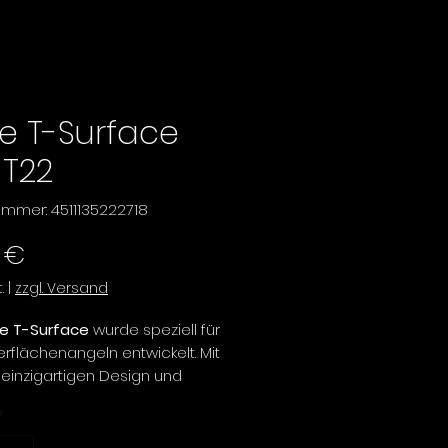
ie T-Surface
 T22
nummer: 4511135222718
Preis
 €
.
|
zzgl. Versand
ie T-Surface
wurde speziell für
rflächenangeln entwickelt. Mit
einzigartigen Design und
präzisen Bauweise eignet sich
*
on besonders für das Fischen
ellen, Barsche und andere