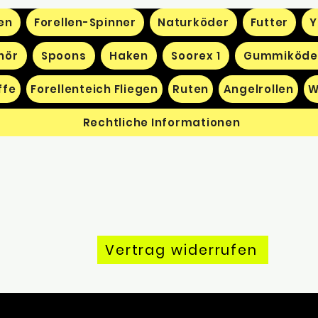
en
Forellen-Spinner
Naturköder
Futter
Y
hör
Spoons
Haken
Soorex 1
Gummiköde
ffe
Forellenteich Fliegen
Ruten
Angelrollen
W
Rechtliche Informationen
Vertrag widerrufen