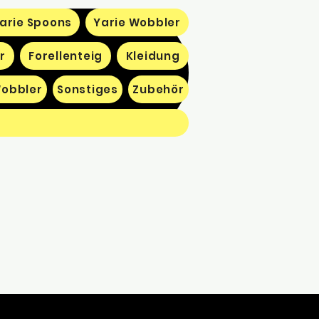
arie Spoons
Yarie Wobbler
r
Forellenteig
Kleidung
obbler
Sonstiges
Zubehör